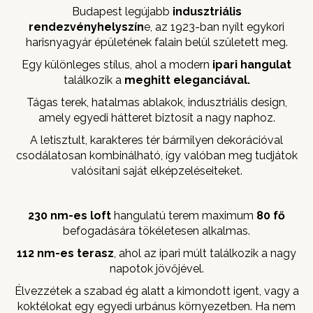
Budapest legújabb
indusztriális
rendezvényhelyszín
e, az 1923-ban nyílt egykori
harisnyagyár épületének falain belül született meg.
Egy különleges stílus, ahol a modern
ipari hangulat
találkozik a
meghitt eleganciával.
Tágas terek, hatalmas ablakok, indusztriális design,
amely egyedi hátteret biztosít a nagy naphoz.
A letisztult, karakteres tér bármilyen dekorációval
csodálatosan kombinálható, így valóban meg tudjátok
valósítani saját elképzeléseiteket.
230 nm-es loft
hangulatú terem maximum
80 fő
befogadására tökéletesen alkalmas.
112 nm-es terasz
, ahol az ipari múlt találkozik a nagy
napotok jövőjével.
Élvezzétek a szabad ég alatt a kimondott igent, vagy a
koktélokat egy egyedi urbánus környezetben. Ha nem